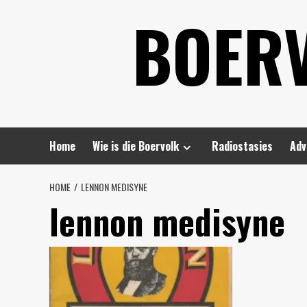
Skip
BOER
to
content
Home
Wie is die Boervolk
Radiostasies
Adv
HOME
LENNON MEDISYNE
lennon medisyne