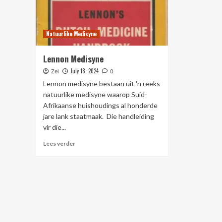
Natuurlike Medisyne
Lennon Medisyne
July 18, 2024
Zel
0
Lennon medisyne bestaan uit 'n reeks
natuurlike medisyne waarop Suid-
Afrikaanse huishoudings al honderde
jare lank staatmaak. Die handleiding
vir die...
Lees verder