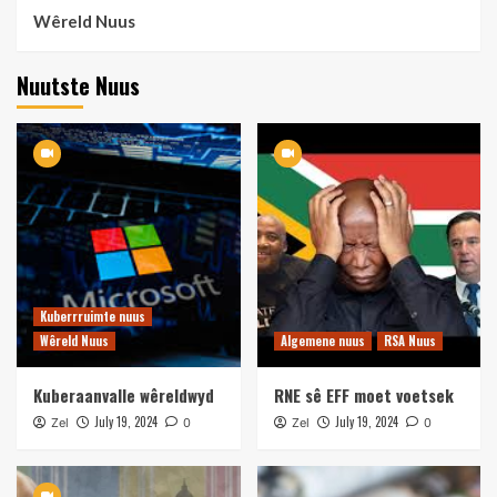
Wêreld Nuus
Nuutste Nuus
Kuberrruimte nuus
Wêreld Nuus
Algemene nuus
RSA Nuus
Kuberaanvalle wêreldwyd
RNE sê EFF moet voetsek
July 19, 2024
July 19, 2024
Zel
0
Zel
0