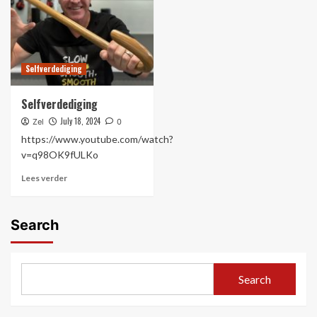
Selfverdediging
Selfverdediging
July 18, 2024
Zel
0
https://www.youtube.com/watch?
v=q98OK9fULKo
Lees verder
Search
Search