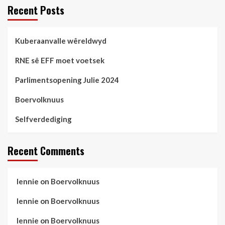
Recent Posts
Kuberaanvalle wêreldwyd
RNE sê EFF moet voetsek
Parlimentsopening Julie 2024
Boervolknuus
Selfverdediging
Recent Comments
lennie
on
Boervolknuus
lennie
on
Boervolknuus
lennie
on
Boervolknuus