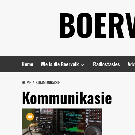
Skip
BOER
to
content
Home
Wie is die Boervolk
Radiostasies
Adv
HOME
KOMMUNIKASIE
Kommunikasie