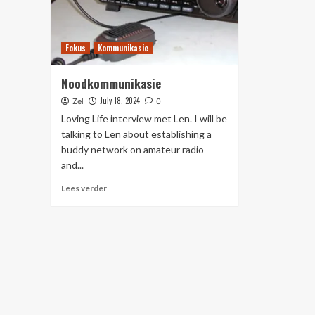
Fokus
Kommunikasie
Noodkommunikasie
July 18, 2024
Zel
0
Loving Life interview met Len. I will be
talking to Len about establishing a
buddy network on amateur radio
and...
Lees verder