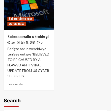
Kuberrruimte nuus
Wêreld Nuus
Kuberaanvalle wêreldwyd
July 19, 2024
Zel
0
Berigte oor 'n wêreldwye
teniese outage "BELIEVED
TO BE CAUSED BY A
FLAWED ANTI VIRAL
UPDATE FROM US CYBER
SECURITY...
Lees verder
Search