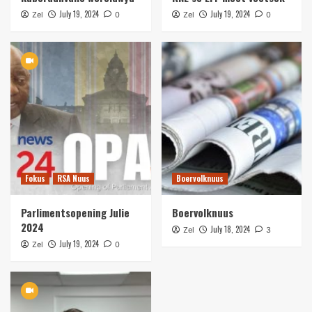
July 19, 2024
July 19, 2024
Zel
0
Zel
0
Fokus
RSA Nuus
Boervolknuus
Parlimentsopening Julie
Boervolknuus
2024
July 18, 2024
Zel
3
July 19, 2024
Zel
0