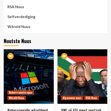
RSA Nuus
Selfverdediging
Wêreld Nuus
Nuutste Nuus
Kuberrruimte nuus
Wêreld Nuus
Algemene nuus
RSA Nuus
Kuberaanvalle wêreldwyd
RNE sê EFF moet voetsek