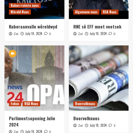
Kuberrruimte nuus
Wêreld Nuus
Algemene nuus
RSA Nuus
Kuberaanvalle wêreldwyd
RNE sê EFF moet voetsek
July 19, 2024
July 19, 2024
Zel
0
Zel
0
Fokus
RSA Nuus
Boervolknuus
Parlimentsopening Julie
Boervolknuus
2024
July 18, 2024
Zel
3
July 19, 2024
Zel
0