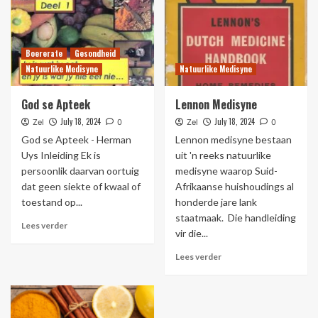
Boererate
Gesondheid
Natuurlike Medisyne
Natuurlike Medisyne
God se Apteek
Lennon Medisyne
July 18, 2024
July 18, 2024
Zel
0
Zel
0
God se Apteek - Herman
Lennon medisyne bestaan
Uys Inleiding Ek is
uit 'n reeks natuurlike
persoonlik daarvan oortuig
medisyne waarop Suid-
dat geen siekte of kwaal of
Afrikaanse huishoudings al
toestand op...
honderde jare lank
staatmaak. Die handleiding
Lees verder
vir die...
Lees verder