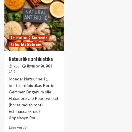
Antibiotika
Boererate
Natuurlike Medisyne
Natuurlike antibiotika
November 20, 2023
Rudi
0
Moeder Natuur se 11
beste antibiotikas Borrie
Gemmer Origanum olie
Habanero Uie Peperwortel
(horse radish root)
Echinacea (kruie)
Appelasyn Rou...
Lees verder