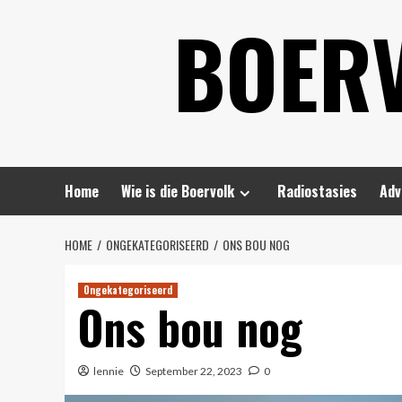
Skip
BOER
to
content
Home
Wie is die Boervolk
Radiostasies
Adv
HOME
ONGEKATEGORISEERD
ONS BOU NOG
Ongekategoriseerd
Ons bou nog
lennie
September 22, 2023
0