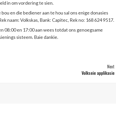
ld in om vordering te sien.
 bou en die bediener aan te hou sal ons enige donasies
ek naam: Volkskas, Bank: Capitec, Rek no: 168 624 9517.
ssen 08:00 en 17:00 aan wees totdat ons genoegsame
sienings sisteem. Baie dankie.
Next
Volkseie applikasie