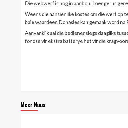
Die webwerf is nog in aanbou. Loer gerus geree
Weens die aansienlike kostes om die werf op te
baie waardeer. Donasies kan gemaak word na R
Aanvanklik sal die bediener slegs daagliks tu
fondse vir ekstra batterye het vir die kragvoor
Post
Navigation
Meer Nuus